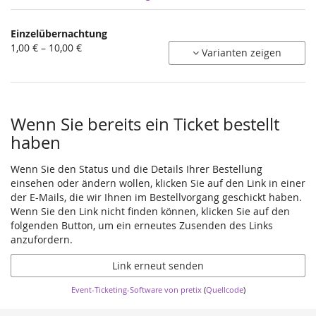
Produkte
Einzelübernachtung
Unkategorisierte
von
1,00 € – 10,00 €
Varianten zeigen
1,00 €
Produkte
bis
10,00 €
Wenn Sie bereits ein Ticket bestellt
haben
Wenn Sie den Status und die Details Ihrer Bestellung
einsehen oder ändern wollen, klicken Sie auf den Link in einer
der E-Mails, die wir Ihnen im Bestellvorgang geschickt haben.
Wenn Sie den Link nicht finden können, klicken Sie auf den
folgenden Button, um ein erneutes Zusenden des Links
anzufordern.
Link erneut senden
Event-Ticketing-Software von pretix
(
Quellcode
)