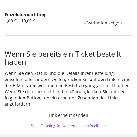
Produkte
Einzelübernachtung
Unkategorisierte
von
1,00 € – 10,00 €
Varianten zeigen
1,00 €
Produkte
bis
10,00 €
Wenn Sie bereits ein Ticket bestellt
haben
Wenn Sie den Status und die Details Ihrer Bestellung
einsehen oder ändern wollen, klicken Sie auf den Link in einer
der E-Mails, die wir Ihnen im Bestellvorgang geschickt haben.
Wenn Sie den Link nicht finden können, klicken Sie auf den
folgenden Button, um ein erneutes Zusenden des Links
anzufordern.
Link erneut senden
Event-Ticketing-Software von pretix
(
Quellcode
)