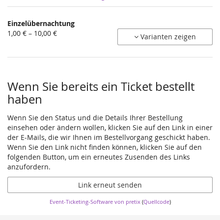
Produkte
Einzelübernachtung
Unkategorisierte
von
1,00 € – 10,00 €
Varianten zeigen
1,00 €
Produkte
bis
10,00 €
Wenn Sie bereits ein Ticket bestellt
haben
Wenn Sie den Status und die Details Ihrer Bestellung
einsehen oder ändern wollen, klicken Sie auf den Link in einer
der E-Mails, die wir Ihnen im Bestellvorgang geschickt haben.
Wenn Sie den Link nicht finden können, klicken Sie auf den
folgenden Button, um ein erneutes Zusenden des Links
anzufordern.
Link erneut senden
Event-Ticketing-Software von pretix
(
Quellcode
)