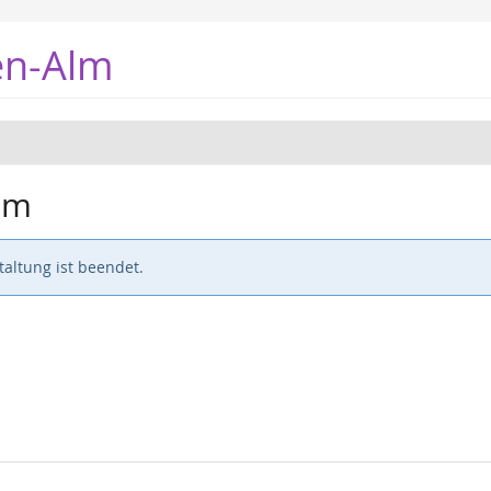
en-Alm
lm
altung ist beendet.