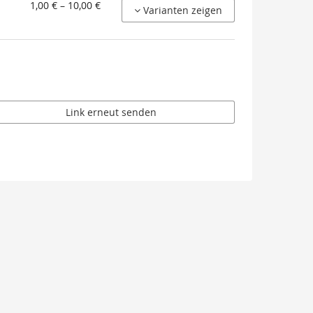
von
1,00 € – 10,00 €
Varianten zeigen
1,00 €
bis
10,00 €
Link erneut senden